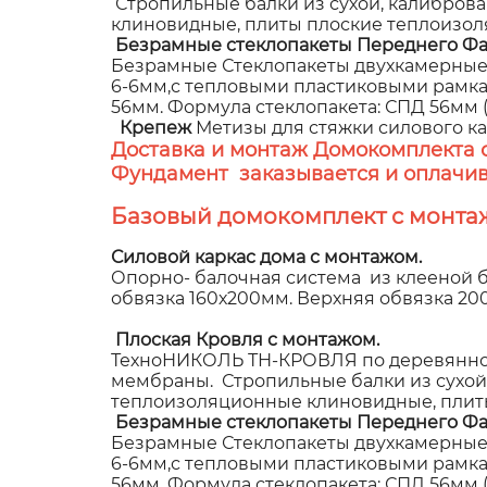
Стропильные балки из сухой, калибров
клиновидные, плиты плоские теплоизол
Безрамные стеклопакеты Переднего Фа
Безрамные Стеклопакеты двухкамерные,
6-6мм,с тепловыми пластиковыми рамками
56мм. Формула стеклопакета: СПД 56мм (8
Крепеж
Метизы для стяжки силового к
Доставка и монтаж Домокомплекта 
Фундамент заказывается и оплачив
Базовый домокомплект с монта
Силовой каркас дома с монтажом.
Опорно- балочная система из клееной б
обвязка 160х200мм. Верхняя обвязка 2
Плоская Кровля с монтажом.
ТехноНИКОЛЬ ТН-КРОВЛЯ по деревянном
мембраны. Стропильные балки из сухой
теплоизоляционные клиновидные, плит
Безрамные стеклопакеты Переднего Фа
Безрамные Стеклопакеты двухкамерные,
6-6мм,с тепловыми пластиковыми рамками
56мм. Формула стеклопакета: СПД 56мм (8