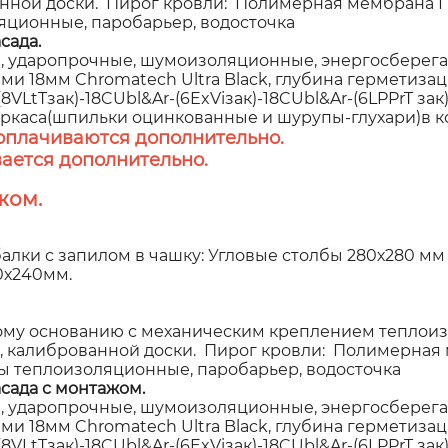
анной доски. Пирог кровли: Полимерная мембрана 
яционные, паробарьер, водосточка
сада.
 ударопрочные, шумоизоляционные, энергосберегаю
 18мм Chromatech Ultra Black, глубина герметизаци
VLtTзак)-18CUbl&Ar-(6ExViзак)-18CUbl&Ar-(6LPPrT зак
аркаса(шпильки оцинкованные и шурупы-глухари)в к
оплачиваются дополнительно.
ается дополнительно.
жом.
алки с запилом в чашку: Угловые столбы 280х280 мм
00х240мм.
у основанию с механическим креплением теплоиз
, калиброванной доски. Пирог кровли: Полимерная 
ы теплоизоляционные, паробарьер, водосточка
сада с монтажом.
 ударопрочные, шумоизоляционные, энергосберегаю
 18мм Chromatech Ultra Black, глубина герметизаци
VLtTзак)-18CUbl&Ar-(6ExViзак)-18CUbl&Ar-(6LPPrT зак