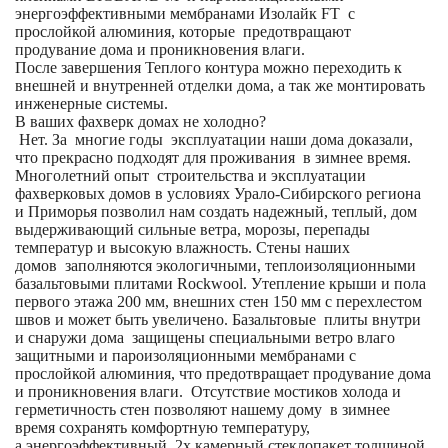
энергоэффективными мембранами Изолайк FT с
прослойкой алюминия, которые предотвращают
продувание дома и проникновения влаги.
После завершения Теплого контура можно переходить к
внешней и внутренней отделки дома, а так же монтировать
инженерные системы.
В ваших фахверк домах не холодно?
Нет. За многие годы эксплуатации наши дома доказали,
что прекрасно подходят для проживания в зимнее время.
Многолетний опыт строительства и эксплуатации
фахверковых домов в условиях Урало-Сибирского региона
и Приморья позволил нам создать надежный, теплый, дом
выдерживающий сильные ветра, морозы, перепады
температур и высокую влажность. Стены наших
домов заполняются экологичными, теплоизоляционными
базальтовыми плитами Rockwool. Утепление крыши и пола
первого этажа 200 мм, внешних стен 150 мм с перехлестом
швов и может быть увеличено. Базальтовые плиты внутри
и снаружи дома защищены специальными ветро влаго
защитными и пароизоляционными мембранами с
прослойкой алюминия, что предотвращает продувание дома
и проникновения влаги. Отсутствие мостиков холода и
герметичность стен позволяют нашему дому в зимнее
время сохранять комфортную температуру,
а энергоэффективный 2х камерный стеклопакет толщиной