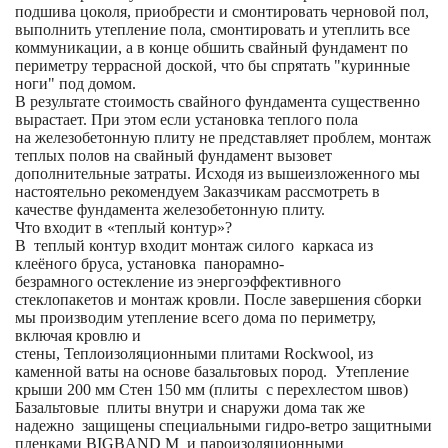
подшива цоколя, приобрести и смонтировать черновой пол,
выполнить утепление пола, смонтировать и утеплить все
коммуникации, а в конце обшить свайный фундамент по
периметру террасной доской, что бы спрятать "куринные
ноги" под домом.
В результате стоимость свайного фундамента существенно
вырастает. При этом если установка теплого пола
на железобетонную плиту не представляет проблем, монтаж
теплых полов на свайный фундамент вызовет
дополнительные затраты. Исходя из вышеизложенного мы
настоятельно рекомендуем Заказчикам рассмотреть в
качестве фундамента железобетонную плиту.
Что входит в «теплый контур»?
В теплый контур входит монтаж силого каркаса из
клеёного бруса, установка панорамно-
безрамного остекление из энергоэффективного
стеклопакетов и монтаж кровли. После завершения сборки
мы производим утепление всего дома по периметру,
включая кровлю и
стены, Теплоизоляционными плитами Rockwool, из
каменной ваты на основе базальтовых пород. Утепление
крыши 200 мм Стен 150 мм (плиты с перехлестом швов)
Базальтовые плиты внутри и снаружи дома так же
надежно защищены специальными гидро-ветро защитными
пленками BIGBAND M и пароизоляционными