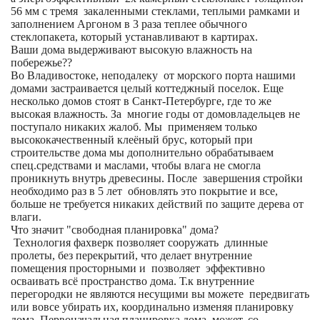
56 мм с тремя закаленными стеклами, теплыми рамками и
заполнением Аргоном в 3 раза теплее обычного
стеклопакета, который устанавливают в картирах.
Ваши дома выдерживают высокую влажность на
побережье??
Во Владивостоке, неподалеку от морского порта нашими
домами застраивается целый коттеджный поселок. Еще
несколько домов стоят в Санкт-Петербурге, где то же
высокая влажность. За многие годы от домовладельцев не
поступало никаких жалоб. Мы применяем только
высококачественный клеёный брус, который при
строительстве дома мы дополнительно обрабатываем
спец.средствами и маслами, чтобы влага не смогла
проникнуть внутрь древесины. После завершения стройки
необходимо раз в 5 лет обновлять это покрытие и все,
больше не требуется никаких действий по защите дерева от
влаги.
Что значит "свободная планировка" дома?
Технология фахверк позволяет сооружать длинные
пролеты, без перекрытий, что делает внутренние
помещения просторными и позволяет эффективно
осваивать всё пространство дома. Т.к внутренние
перегородки не являются несущими вы можете передвигать
или вовсе убирать их, координально изменяя планировку
дома. Первоначальная планировка дома может, со