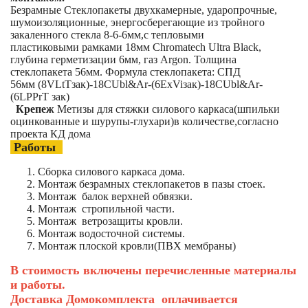
Безрамные Стеклопакеты двухкамерные, ударопрочные,
шумоизоляционные, энергосберегающие из тройного
закаленного стекла 8-6-6мм,с тепловыми
пластиковыми рамками 18мм Chromatech Ultra Black,
глубина герметизации 6мм, газ Argon. Толщина
стеклопакета 56мм. Формула стеклопакета: СПД
56мм (8VLtTзак)-18CUbl&Ar-(6ExViзак)-18CUbl&Ar-
(6LPPrT зак)
Крепеж
Метизы для стяжки силового каркаса(шпильки
оцинкованные и шурупы-глухари)в количестве,согласно
проекта КД дома
Работы
Сборка силового каркаса дома.
Монтаж безрамных стеклопакетов в пазы стоек.
Монтаж балок верхней обвязки.
Монтаж стропильной части.
Монтаж ветрозащиты кровли.
Монтаж водосточной системы.
Монтаж плоской кровли(ПВХ мембраны)
В стоимость включены перечисленные материалы
и работы.
Доставка Домокомплекта оплачивается