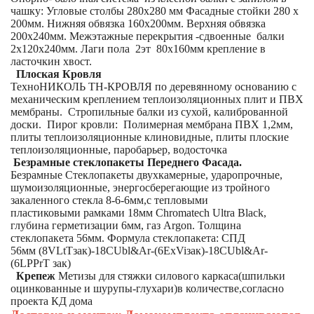
чашку: Угловые столбы 280х280 мм Фасадные стойки 280 х
200мм. Нижняя обвязка 160х200мм. Верхняя обвязка
200х240мм. Межэтажные перекрытия -сдвоенные балки
2х120х240мм. Лаги пола 2эт 80х160мм крепление в
ласточкин хвост.
Плоская Кровля
ТехноНИКОЛЬ ТН-КРОВЛЯ по деревянному основанию с
механическим креплением теплоизоляционных плит и ПВХ
мембраны. Стропильные балки из сухой, калиброванной
доски. Пирог кровли: Полимерная мембрана ПВХ 1,2мм,
плиты теплоизоляционные клиновидные, плиты плоские
теплоизоляционные, паробарьер, водосточка
Безрамные стеклопакеты Переднего Фасада.
Безрамные Стеклопакеты двухкамерные, ударопрочные,
шумоизоляционные, энергосберегающие из тройного
закаленного стекла 8-6-6мм,с тепловыми
пластиковыми рамками 18мм Chromatech Ultra Black,
глубина герметизации 6мм, газ Argon. Толщина
стеклопакета 56мм. Формула стеклопакета: СПД
56мм (8VLtTзак)-18CUbl&Ar-(6ExViзак)-18CUbl&Ar-
(6LPPrT зак)
Крепеж
Метизы для стяжки силового каркаса(шпильки
оцинкованные и шурупы-глухари)в количестве,согласно
проекта КД дома