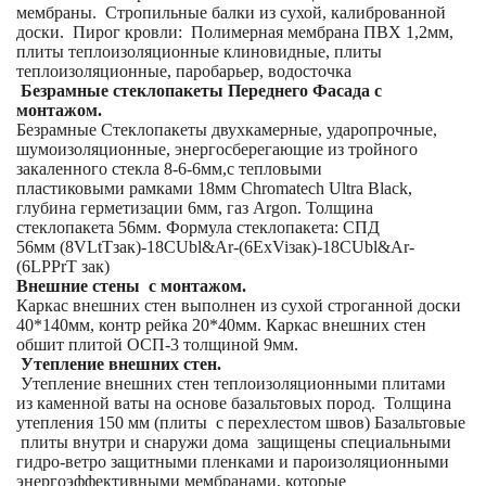
мембраны. Стропильные балки из сухой, калиброванной
доски. Пирог кровли: Полимерная мембрана ПВХ 1,2мм,
плиты теплоизоляционные клиновидные, плиты
теплоизоляционные, паробарьер, водосточка
Безрамные стеклопакеты Переднего Фасада с
монтажом.
Безрамные Стеклопакеты двухкамерные, ударопрочные,
шумоизоляционные, энергосберегающие из тройного
закаленного стекла 8-6-6мм,с тепловыми
пластиковыми рамками 18мм Chromatech Ultra Black,
глубина герметизации 6мм, газ Argon. Толщина
стеклопакета 56мм. Формула стеклопакета: СПД
56мм (8VLtTзак)-18CUbl&Ar-(6ExViзак)-18CUbl&Ar-
(6LPPrT зак)
Внешние стены с монтажом.
Каркас внешних стен выполнен из сухой строганной доски
40*140мм, контр рейка 20*40мм. Каркас внешних стен
обшит плитой ОСП-3 толщиной 9мм.
Утепление внешних стен.
Утепление внешних стен теплоизоляционными плитами
из каменной ваты на основе базальтовых пород. Толщина
утепления 150 мм (плиты с перехлестом швов) Базальтовые
плиты внутри и снаружи дома защищены специальными
гидро-ветро защитными пленками и пароизоляционными
энергоэффективными мембранами, которые