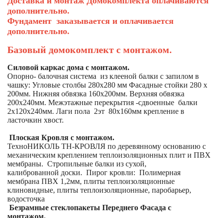
Доставка и монтаж Домокомплекта оплачиваются
дополнительно.
Фундамент заказывается и оплачивается
дополнительно.
Базовый домокомплект с монтажом.
Силовой каркас дома с монтажом.
Опорно- балочная система из клееной балки с запилом в
чашку: Угловые столбы 280х280 мм Фасадные стойки 280 х
200мм. Нижняя обвязка 160х200мм. Верхняя обвязка
200х240мм. Межэтажные перекрытия -сдвоенные балки
2х120х240мм. Лаги пола 2эт 80х160мм крепление в
ласточкин хвост.
Плоская Кровля с монтажом.
ТехноНИКОЛЬ ТН-КРОВЛЯ по деревянному основанию с
механическим креплением теплоизоляционных плит и ПВХ
мембраны. Стропильные балки из сухой,
калиброванной доски. Пирог кровли: Полимерная
мембрана ПВХ 1,2мм, плиты теплоизоляционные
клиновидные, плиты теплоизоляционные, паробарьер,
водосточка
Безрамные стеклопакеты Переднего Фасада с
монтажом.