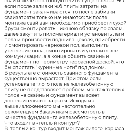
свай и железобетонную плиты существенна. НО
если после заливки ж.б плиты затраты на
фундамент заканчиваются, то после забивки
свайзатраты только начинаются: т.к после
монтажа свай вам необходимо приобрести сухой
бруси смонтировать нижнюю обвязку по сваям,
далее закупить пиломатериал и установить лаги
пола и произвести подшива цоколя, приобрести
и смонтировать черновой пол, выполнить
утепление пола, смонтировать и утеплить все
коммуникации, а в конце обшить свайный
фундамент по периметру террасной доской, что
бы спрятать "куринные ноги" под домом.
В результате стоимость свайного фундамента
существенно вырастает. При этом если
установка теплого пола на железобетонную
плиту не представляет проблем, монтаж теплых
полов на свайный фундамент вызовет
дополнительные затраты. Исходя из
вышеизложенного мы настоятельно
рекомендуем Заказчикам рассмотреть в
качестве фундамента железобетонную плиту.
Что входит в «теплый контур»?
В теплый контур входит монтаж силого каркаса