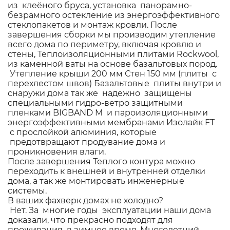
из клеёного бруса, установка панорамно-
безрамного остекление из энергоэффективного
стеклопакетов и монтаж кровли. После
завершения сборки мы производим утепление
всего дома по периметру, включая кровлю и
стены, Теплоизоляционными плитами Rockwool,
из каменной ваты на основе базальтовых пород.
Утепление крыши 200 мм Стен 150 мм (плиты с
перехлестом швов) Базальтовые плиты внутри и
снаружи дома так же надежно защищены
специальными гидро-ветро защитными
пленками BIGBAND M и пароизоляционными
энергоэффективными мембранами Изолайк FT
с прослойкой алюминия, которые
предотвращают продувание дома и
проникновения влаги.
После завершения Теплого контура можно
переходить к внешней и внутренней отделки
дома, а так же монтировать инженерные
системы.
В ваших фахверк домах не холодно?
Нет. За многие годы эксплуатации наши дома
доказали, что прекрасно подходят для
проживания в зимнее время. Многолетний