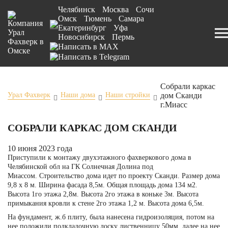
Челябинск
Москва
Сочи
Омск
Тюмень
Самара
Екатеринбург
Уфа
Новосибирск
Пермь
Собрали каркас
дом Сканди
Урал Фахверк
Наши дома
Наши стройки
г.Миасс
СОБРАЛИ КАРКАС ДОМ СКАНДИ
10 июня 2023 года
Приступили к монтажу двухэтажного фахверкового дома в
Челябинской обл на ГК Солнечная Долина под
Миассом. Строительство дома идет по
проекту Сканди
. Размер дома
9,8 х 8 м. Ширина фасада 8,5м. Общая площадь дома 134 м2.
Высота 1го этажа 2,8м. Высота 2го этажа в коньке 3м. Высота
примыкания кровли к стене 2го этажа 1,2 м. Высота дома 6,5м.
На фундамент, ж.б плиту, была нанесена гидроизоляция, потом на
нее положили подкладочную доску лиственницу 50мм, далее на нее