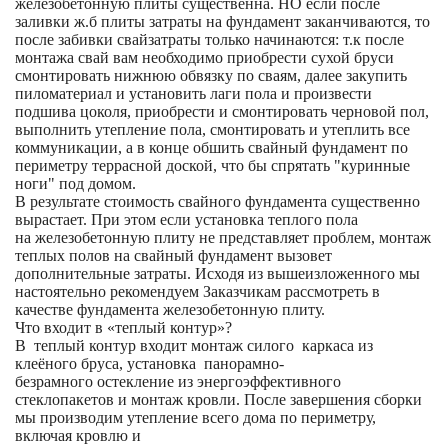
железобетонную плиты существенна. НО если после
заливки ж.б плиты затраты на фундамент заканчиваются, то
после забивки свайзатраты только начинаются: т.к после
монтажа свай вам необходимо приобрести сухой бруси
смонтировать нижнюю обвязку по сваям, далее закупить
пиломатериал и установить лаги пола и произвести
подшива цоколя, приобрести и смонтировать черновой пол,
выполнить утепление пола, смонтировать и утеплить все
коммуникации, а в конце обшить свайный фундамент по
периметру террасной доской, что бы спрятать "куринные
ноги" под домом.
В результате стоимость свайного фундамента существенно
вырастает. При этом если установка теплого пола
на железобетонную плиту не представляет проблем, монтаж
теплых полов на свайный фундамент вызовет
дополнительные затраты. Исходя из вышеизложенного мы
настоятельно рекомендуем Заказчикам рассмотреть в
качестве фундамента железобетонную плиту.
Что входит в «теплый контур»?
В теплый контур входит монтаж силого каркаса из
клеёного бруса, установка панорамно-
безрамного остекление из энергоэффективного
стеклопакетов и монтаж кровли. После завершения сборки
мы производим утепление всего дома по периметру,
включая кровлю и