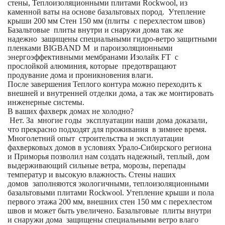
стены, Теплоизоляционными плитами Rockwool, из
каменной ваты на основе базальтовых пород. Утепление
крыши 200 мм Стен 150 мм (плиты с перехлестом швов)
Базальтовые плиты внутри и снаружи дома так же
надежно защищены специальными гидро-ветро защитными
пленками BIGBAND M и пароизоляционными
энергоэффективными мембранами Изолайк FT с
прослойкой алюминия, которые предотвращают
продувание дома и проникновения влаги.
После завершения Теплого контура можно переходить к
внешней и внутренней отделки дома, а так же монтировать
инженерные системы.
В ваших фахверк домах не холодно?
Нет. За многие годы эксплуатации наши дома доказали,
что прекрасно подходят для проживания в зимнее время.
Многолетний опыт строительства и эксплуатации
фахверковых домов в условиях Урало-Сибирского региона
и Приморья позволил нам создать надежный, теплый, дом
выдерживающий сильные ветра, морозы, перепады
температур и высокую влажность. Стены наших
домов заполняются экологичными, теплоизоляционными
базальтовыми плитами Rockwool. Утепление крыши и пола
первого этажа 200 мм, внешних стен 150 мм с перехлестом
швов и может быть увеличено. Базальтовые плиты внутри
и снаружи дома защищены специальными ветро влаго