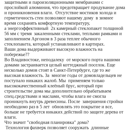
защитными и пароизоляционными мембранами с
прослойкой алюминия, что предотвращает продувание дома
и проникновения влаги. Отсутствие мостиков холода и
герметичность стен позволяют нашему дому в зимнее
время сохранять комфортную температуру,
а энергоэффективный 2х камерный стеклопакет толщиной
56 мм с тремя закаленными стеклами, теплыми рамками и
заполнением Аргоном в 3 раза теплее обычного
стеклопакета, который устанавливают в картирах.
Ваши дома выдерживают высокую влажность на
побережье??
Во Владивостоке, неподалеку от морского порта нашими
домами застраивается целый коттеджный поселок. Еще
несколько домов стоят в Санкт-Петербурге, где то же
высокая влажность. За многие годы от домовладельцев не
поступало никаких жалоб. Мы применяем только
высококачественный клеёный брус, который при
строительстве дома мы дополнительно обрабатываем
спец.средствами и маслами, чтобы влага не смогла
проникнуть внутрь древесины. После завершения стройки
необходимо раз в 5 лет обновлять это покрытие и все,
больше не требуется никаких действий по защите дерева от
влаги.
Что значит "свободная планировка" дома?
Технология фахверк позволяет сооружать длинные