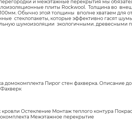
 перегородки и межэтажные перекрытия мы обяза
оизоляционные плиты Rockwool. Толщина во внешн
00мм. Обычно этой толщины вполне хватаем для о
е стеклопакеты, которые эффективно гасят шумы.
ельную шумоизоляции экологичными. древесными п
ка домокомплекта
Пирог стен фахверка.
Описание д
 Фахверк
 кровли
Остекление
Монтаж теплого контура
Покрас
мокомплекта
Межэтажное перекрытие