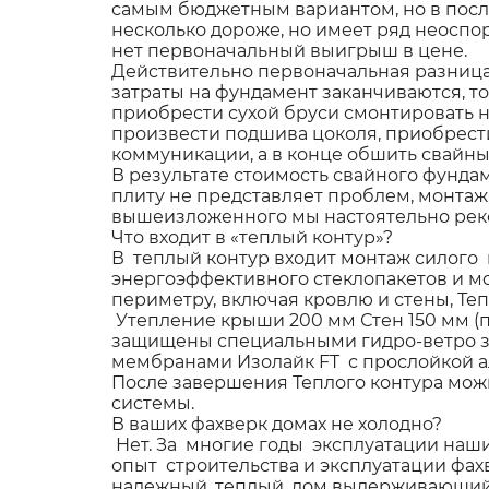
самым бюджетным вариантом, но в посл
несколько дороже, но имеет ряд неоспо
нет первоначальный выигрыш в цене.
Действительно первоначальная разница 
затраты на фундамент заканчиваются, то
приобрести сухой бруси смонтировать н
произвести подшива цоколя, приобрести
коммуникации, а в конце обшить свайны
В результате стоимость свайного фунда
плиту не представляет проблем, монтаж
вышеизложенного мы настоятельно реко
Что входит в «теплый контур»?
В теплый контур входит монтаж силого 
энергоэффективного стеклопакетов и м
периметру, включая кровлю и стены, Те
Утепление крыши 200 мм Стен 150 мм (
защищены специальными гидро-ветро 
мембранами Изолайк FT с прослойкой а
После завершения Теплого контура можн
системы.
В ваших фахверк домах не холодно?
Нет. За многие годы эксплуатации наши
опыт строительства и эксплуатации фах
надежный, теплый, дом выдерживающий 