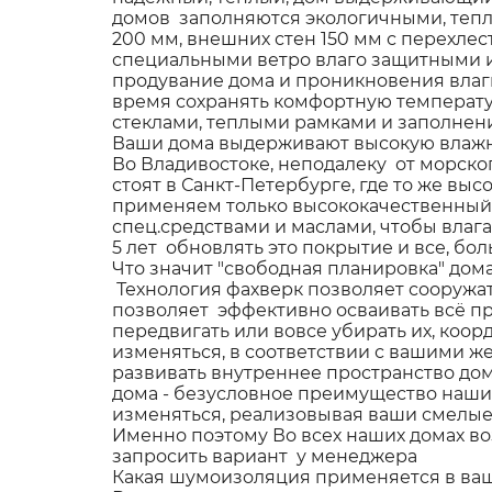
домов заполняются экологичными, тепл
200 мм, внешних стен 150 мм с перехл
специальными ветро влаго защитными 
продувание дома и проникновения влаг
время сохранять комфортную температу
стеклами, теплыми рамками и заполнени
Ваши дома выдерживают высокую влажн
Во Владивостоке, неподалеку от морск
стоят в Санкт-Петербурге, где то же вы
применяем только высококачественный 
спец.средствами и маслами, чтобы влаг
5 лет обновлять это покрытие и все, бо
Что значит "свободная планировка" дом
Технология фахверк позволяет сооружа
позволяет эффективно осваивать всё п
передвигать или вовсе убирать их, коо
изменяться, в соответствии с вашими 
развивать внутреннее пространство до
дома - безусловное преимущество наши
изменяться, реализовывая ваши смелы
Именно поэтому Во всех наших домах в
запросить вариант у менеджера
Какая шумоизоляция применяется в ва