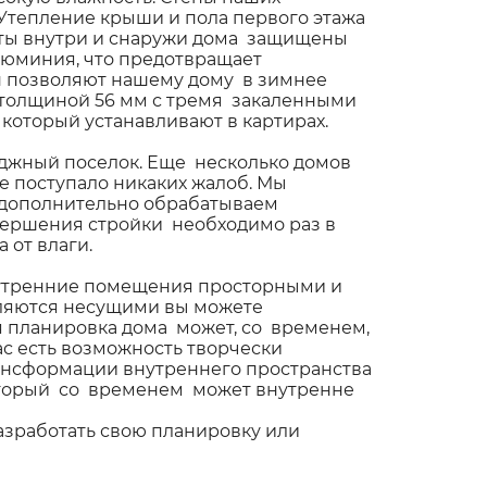
Утепление крыши и пола первого этажа
литы внутри и снаружи дома защищены
юминия, что предотвращает
ен позволяют нашему дому в зимнее
 толщиной 56 мм с тремя закаленными
 который устанавливают в картирах.
еджный поселок. Еще несколько домов
не поступало никаких жалоб. Мы
ы дополнительно обрабатываем
авершения стройки необходимо раз в
 от влаги.
внутренние помещения просторными и
являются несущими вы можете
я планировка дома может, со временем,
с есть возможность творчески
рансформации внутреннего пространства
который со временем может внутренне
азработать свою планировку или