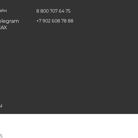
айн
8 800 707 64 75
+7 902 608 78 88
Ы
л.