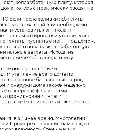
няют железобетонную плиту, которая
дома, которые практически сводят на
НО если после заливки ж.б плиты
 после монтажа свай вам необходимо
ал и установить лаги пола и
 пола, смонтировать и утеплить все
 спрятать "куринные ноги" под домом.
вка теплого пола на железобетонную
нительные затраты. Исходя из
мента железобетонную плиту.
езрамного остекление из
дим утепление всего дома по
аты на основе базальтовых пород.
ри и снаружи дома так же надежно
ными энергоэффективными
 и проникновения влаги.
, а так же монтировать инженерные
вания в зимнее время. Многолетний
на и Приморья позволил нам создать
сокую влажность. Стены наших