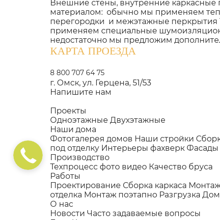
Внешние стены, внутренние каркасные
материалом: обычно мы применяем тепл
перегородки и межэтажные перкрытия 1
применяем специальные шумоизляционны
недостаточно мы предложим дополнит
КАРТА ПРОЕЗДА
8 800 707 64 75
г. Омск, ул. Герцена, 51/53
Напишите нам
Проекты
Одноэтажные
Двухэтажные
Наши дома
Фотогалерея домов
Наши стройки
Сбор
под отделку
Интерьеры фахверк
Фасады
Производство
Техпроцесс фото видео
Качество бруса
Работы
Проектирование
Сборка каркаса
Монтаж
отделка
Монтаж поэтапно
Разгрузка До
О нас
Новости
Часто задаваемые вопросы