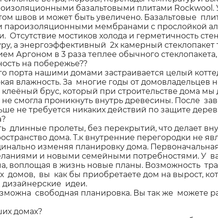
оизоляционными базальтовыми плитами Rockwool. 
естом швов и может быть увеличено. Базальтовые п
и пароизоляционными мембранами с прослойкой ал
и. Отсутствие мостиков холода и герметичность ст
ру, а энергоэффективный 2х камерный стеклопакет
ем Аргоном в 3 раза теплее обычного стеклопакета,
ость на побережье??
ого порта нашими домами застраивается целый котт
сокая влажность. За многие годы от домовладельцев 
клеёный брус, который при строительстве дома м
а не смогла проникнуть внутрь древесины. После з
льше не требуется никаких действий по защите дерева
а?
ть длинные пролеты, без перекрытий, что делает 
ространство дома. Т.к внутренние перегородки не 
рдинально изменяя планировку дома. Первоначальна
желаниями и новыми семейными потребностями. У ва
ма, воплощая в жизнь новые планы. Возможность т
х домов, вы как бы приобретаете дом на вырост, 
е дизайнерские идеи.
озможна свободная планировка. Вы так же можете р
ших домах?