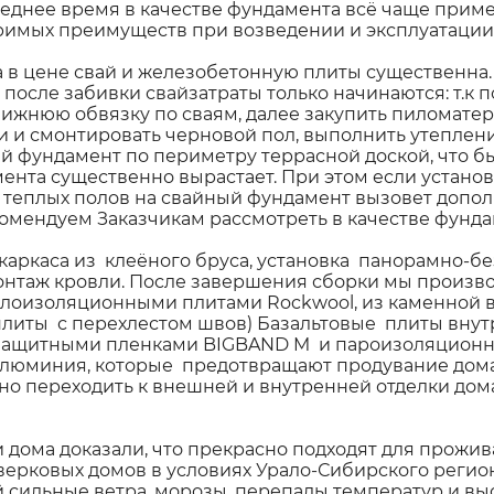
еднее время в качестве фундамента всё чаще приме
римых преимуществ при возведении и эксплуатации 
в цене свай и железобетонную плиты существенна. 
 после забивки свайзатраты только начинаются: т.к
ижнюю обвязку по сваям, далее закупить пиломатери
 и смонтировать черновой пол, выполнить утепление
й фундамент по периметру террасной доской, что бы
мента существенно вырастает. При этом если устано
 теплых полов на свайный фундамент вызовет допол
мендуем Заказчикам рассмотреть в качестве фунда
каркаса из клеёного бруса, установка панорамно-б
онтаж кровли. После завершения сборки мы произво
плоизоляционными плитами Rockwool, из каменной в
плиты с перехлестом швов) Базальтовые плиты внут
защитными пленками BIGBAND M и пароизоляцион
люминия, которые предотвращают продувание дома
о переходить к внешней и внутренней отделки дома
 дома доказали, что прекрасно подходят для прожи
верковых домов в условиях Урало-Сибирского регио
сильные ветра, морозы, перепады температур и вы