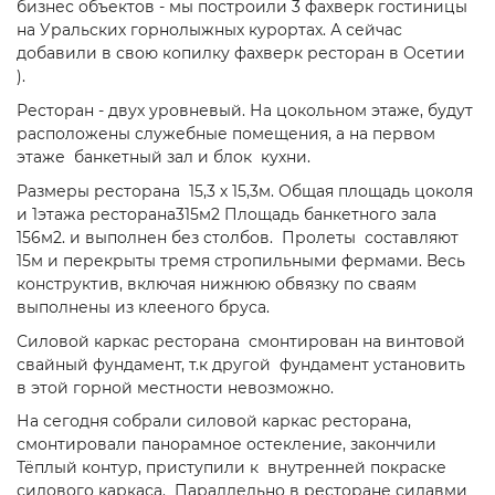
бизнес объектов - мы построили 3 фахверк гостиницы
на Уральских горнолыжных курортах. А сейчас
добавили в свою копилку фахверк ресторан в Осетии
).
Ресторан - двух уровневый. На цокольном этаже, будут
расположены служебные помещения, а на первом
этаже банкетный зал и блок кухни.
Размеры ресторана 15,3 х 15,3м. Общая площадь цоколя
и 1этажа ресторана315м2 Площадь банкетного зала
156м2. и выполнен без столбов. Пролеты составляют
15м и перекрыты тремя стропильными фермами. Весь
конструктив, включая нижнюю обвязку по сваям
выполнены из клееного бруса.
Силовой каркас ресторана смонтирован на винтовой
свайный фундамент, т.к другой фундамент установить
в этой горной местности невозможно.
На сегодня собрали силовой каркас ресторана,
смонтировали панорамное остекление, закончили
Тёплый контур, приступили к внутренней покраске
силового каркаса. Параллельно в ресторане силавми