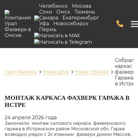
Челябинск
Москва
Сочи
Омск
Тюмень
Самара
Екатеринбург
Уфа
Новосибирск
Пермь
Собрали
каркас
Урал Фахверк
Наши дома
Наши стройки
фахверк
Гаража
в Истре
МОНТАЖ КАРКАСА ФАХВЕРК ГАРАЖА В
ИСТРЕ
24 апреля 2026 года
Закончили монтаж силового каркаса фахверкового
гаража в Истринском райое Московской обл. Гараж
возводим рядом с 2х этажным фахверк домом Массив,