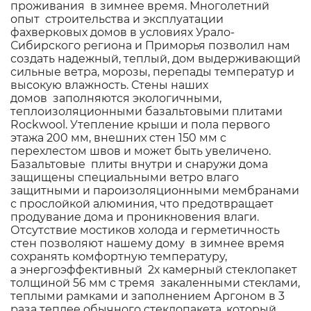
проживания в зимнее время. Многолетний
опыт строительства и эксплуатации
фахверковых домов в условиях Урало-
Сибирского региона и Приморья позволил нам
создать надежный, теплый, дом выдерживающий
сильные ветра, морозы, перепады температур и
высокую влажность. Стены наших
домов заполняются экологичными,
теплоизоляционными базальтовыми плитами
Rockwool. Утепление крыши и пола первого
этажа 200 мм, внешних стен 150 мм с
перехлестом швов и может быть увеличено.
Базальтовые плиты внутри и снаружи дома
защищены специальными ветро влаго
защитными и пароизоляционными мембранами
с прослойкой алюминия, что предотвращает
продувание дома и проникновения влаги.
Отсутствие мостиков холода и герметичность
стен позволяют нашему дому в зимнее время
сохранять комфортную температуру,
а энергоэффективный 2х камерный стеклопакет
толщиной 56 мм с тремя закаленными стеклами,
теплыми рамками и заполнением Аргоном в 3
раза теплее обычного стеклопакета, который