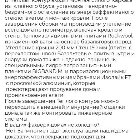
В теплый контур входит монтаж силого каркаса
из клеёного бруса, установка панорамно-
безрамного остекление из энергоэффективного
стеклопакетов и монтаж кровли. После
завершения сборки мы производим утепление
всего дома по периметру, включая кровлю и
стены, Теплоизоляционными плитами Rockwool,
из каменной ваты на основе базальтовых пород.
Утепление крыши 200 мм Стен 150 мм (плиты с
перехлестом швов) Базальтовые плиты внутри и
снаружи дома так же надежно защищены
специальными гидро-ветро защитными
пленками BIGBAND M и пароизоляционными
энергоэффективными мембранами Изолайк FT
с прослойкой алюминия, которые
предотвращают продувание дома и
проникновения влаги.
После завершения Теплого контура можно
переходить к внешней и внутренней отделки
дома, а так же монтировать инженерные
системы.
В ваших фахверк домах не холодно?
Нет. За многие годы эксплуатации наши дома
доказали, что прекрасно подходят для