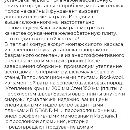
установка теплого пола на железобетонную
плиту не представляет проблем, монтаж теплых
полов на свайный фундамент вызовет
дополнительные затраты. Исходя из
вышеизложенного мы настоятельно
рекомендуем Заказчикам рассмотреть в
качестве фундамента железобетонную плиту.
Что входит в «теплый контур»?
В теплый контур входит монтаж силого каркаса
из клеёного бруса, установка панорамно-
безрамного остекление из энергоэффективного
стеклопакетов и монтаж кровли. После
завершения сборки мы производим утепление
всего дома по периметру, включая кровлю и
стены, Теплоизоляционными плитами Rockwool,
из каменной ваты на основе базальтовых пород.
Утепление крыши 200 мм Стен 150 мм (плиты с
перехлестом швов) Базальтовые плиты внутри и
снаружи дома так же надежно защищены
специальными гидро-ветро защитными
пленками BIGBAND M и пароизоляционными
энергоэффективными мембранами Изолайк FT
с прослойкой алюминия, которые
предотвращают продувание дома и