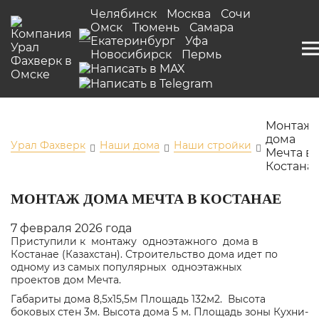
Челябинск
Москва
Сочи
Омск
Тюмень
Самара
Екатеринбург
Уфа
Новосибирск
Пермь
Монтаж
дома
Урал Фахверк
Наши дома
Наши стройки
Мечта в
Костана
МОНТАЖ ДОМА МЕЧТА В КОСТАНАЕ
7 февраля 2026 года
Приступили к монтажу одноэтажного дома в
Костанае (Казахстан). Строительство дома идет по
одному из самых популярных одноэтажных
проектов
дом Мечта.
Габариты дома 8,5х15,5м Площадь 132м2. Высота
боковых стен 3м. Высота дома 5 м. Площадь зоны Кухни-