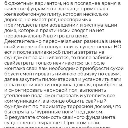
бюджетным вариантом, но в последнее время в
качестве фундамента всё чаще применяют
железобетонную плиту, которая несколько
дороже, но имеет ряд неоспоримых
преимуществ при возведении и эксплуатации
дома, которые практически сводят на нет
первоначальный выигрыш в цене.
Действительно первоначальная разница в цене
свай и железобетонную плиты существенна. НО
если после заливки ж.б плиты затраты на
фундамент заканчиваются, то после забивки
свайзатраты только начинаются: т.к после
монтажа свай вам необходимо приобрести сухой
бруси смонтировать нижнюю обвязку по сваям,
далее закупить пиломатериал и установить лаги
пола и произвести подшива цоколя, приобрести
и смонтировать черновой пол, выполнить
утепление пола, смонтировать и утеплить все
коммуникации, а в конце обшить свайный
фундамент по периметру террасной доской, что
бы спрятать "куринные ноги" под домом.
В результате стоимость свайного фундамента
существенно вырастает. При этом если